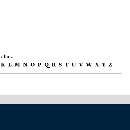
 alla z
K
L
M
N
O
P
Q
R
S
T
U
V
W
X
Y
Z