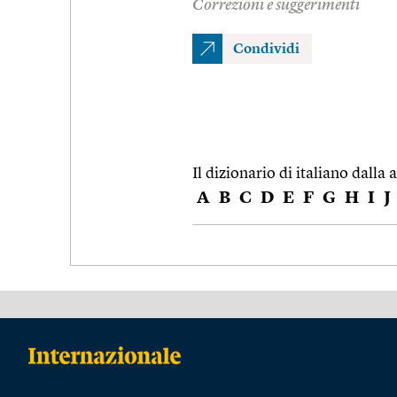
Correzioni e suggerimenti
Condividi
Il dizionario di italiano dalla a
A
B
C
D
E
F
G
H
I
J