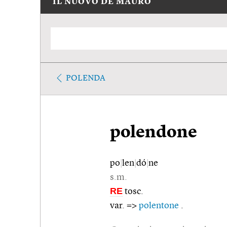
IL NUOVO DE MAURO
POLENDA
polendone
po
|
len
|
dó
|
ne
s.m.
RE
tosc.
var. =>
polentone
.