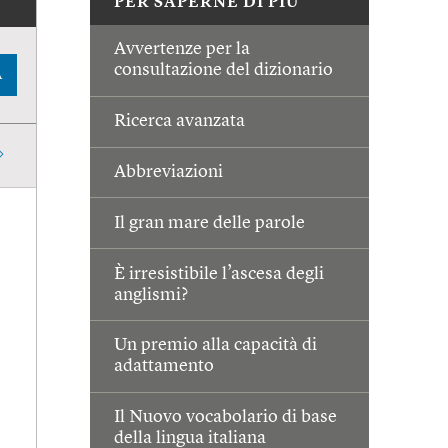
PER SAPERNE DI PIÙ
Avvertenze per la
consultazione del dizionario
A
Ricerca avanzata
Abbreviazioni
Il gran mare delle parole
È irresistibile l’ascesa degli
anglismi?
Un premio alla capacità di
adattamento
Il Nuovo vocabolario di base
della lingua italiana