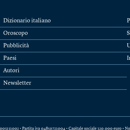
Dizionario italiano
P
Oroscopo
S
Pubblicità
U
Paesi
I
Autori
Newsletter
e 04003131002 • Partita iva 04850721004 • Capitale sociale 120.000 euro •
No