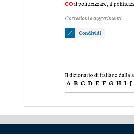
CO
il politicizzare, il politiciz
Correzioni e suggerimenti
Condividi
Il dizionario di italiano dalla a
A
B
C
D
E
F
G
H
I
J