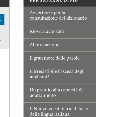
PER SAPERNE DI PIÙ
Avvertenze per la
consultazione del dizionario
A
Ricerca avanzata
Abbreviazioni
Il gran mare delle parole
È irresistibile l’ascesa degli
anglismi?
Un premio alla capacità di
adattamento
Il Nuovo vocabolario di base
della lingua italiana