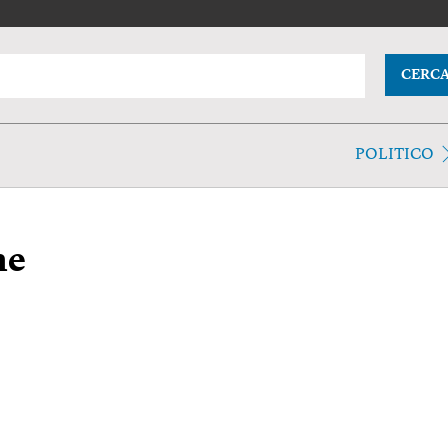
CERC
POLITICO
ne