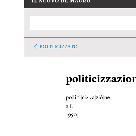
IL NUOVO DE MAURO
POLITICIZZATO
politicizzazio
po
|
li
|
ti
|
ciẓ
|
ẓa
|
zió
|
ne
s.f.
1950;