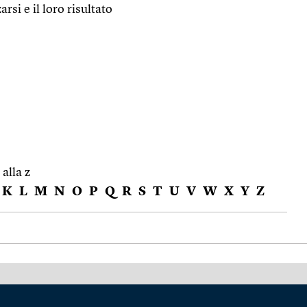
zarsi e il loro risultato
 alla z
K
L
M
N
O
P
Q
R
S
T
U
V
W
X
Y
Z