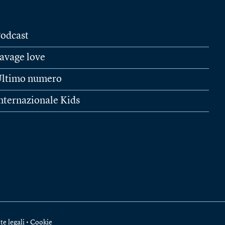
odcast
avage love
ltimo numero
nternazionale Kids
te legali
•
Cookie