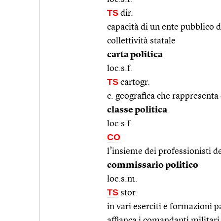
TS
dir.
capacità di un ente pubblico d
collettività statale
carta politica
loc.s.f.
TS
cartogr.
c. geografica che rappresenta co
classe politica
loc.s.f.
CO
l’insieme dei professionisti de
commissario politico
loc.s.m.
TS
stor.
in vari eserciti e formazioni p
affianca i comandanti militari