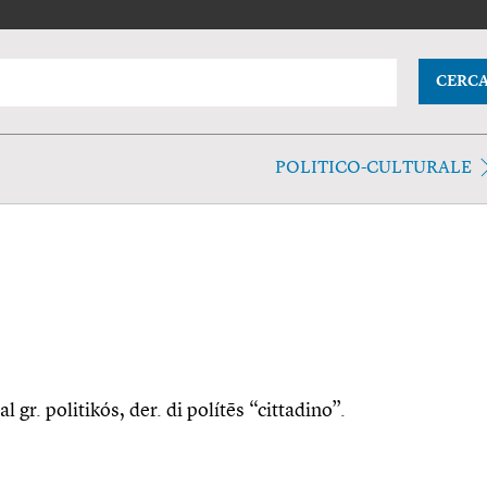
CERC
POLITICO-CULTURALE
al gr. politikós, der. di polítēs “cittadino”.