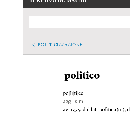
IL NUOVO DE MAURO
POLITICIZZAZIONE
politico
1
po
|
lì
|
ti
|
co
agg., s.m.
av. 1375; dal lat. polĭtĭcu(m), d