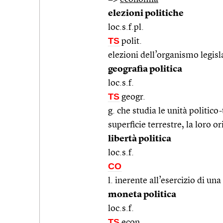
elezioni politiche
loc.s.f.pl.
TS
polit.
elezioni dell’organismo legisl
geografia politica
loc.s.f.
TS
geogr.
g. che studia le unità politico-
superficie terrestre, la loro or
libertà politica
loc.s.f.
CO
l. inerente all’esercizio di un
moneta politica
loc.s.f.
TS
econ.