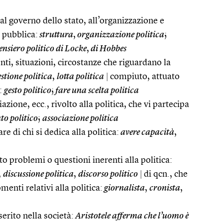
, al governo dello stato, all’organizzazione e
 pubblica:
struttura
,
organizzazione politica
;
pensiero politico di Locke
,
di Hobbes
nti, situazioni, circostanze che riguardano la
stione politica
,
lotta politica
|
compiuto, attuato
a:
gesto politico
;
fare una scelta politica
zione, ecc., rivolto alla politica, che vi partecipa
o politico
;
associazione politica
re di chi si dedica alla politica:
avere capacità
,
 problemi o questioni inerenti alla politica:
,
discussione politica
,
discorso politico
|
di qcn., che
enti relativi alla politica:
giornalista
,
cronista
,
erito nella società:
Aristotele afferma che l’uomo è