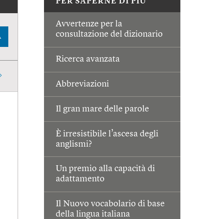
PER SAPERNE DI PIÙ
Avvertenze per la
consultazione del dizionario
A
Ricerca avanzata
Abbreviazioni
Il gran mare delle parole
È irresistibile l’ascesa degli
anglismi?
Un premio alla capacità di
adattamento
Il Nuovo vocabolario di base
della lingua italiana