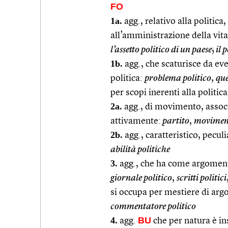
FO
1a.
agg., relativo alla politica
all’amministrazione della vita
l’assetto politico di un paese
;
il 
1b.
agg., che scaturisce da eve
politica:
problema politico
,
que
per scopi inerenti alla politic
2a.
agg., di movimento, associa
attivamente:
partito
,
moviment
2b.
agg., caratteristico, peculia
abilità politiche
3.
agg., che ha come argomento
giornale politico
,
scritti politici
si occupa per mestiere di argom
commentatore politico
4.
BU
agg.
che per natura è ins