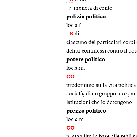
=>
moneta di conto
polizia politica
loc.s.f.
TS
dir.
ciascuno dei particolari corpi 
delitti commessi contro il pot
potere politico
loc.s.m.
CO
predominio sulla vita politic
società, di un gruppo, ecc.; a
istituzioni che lo detengono
prezzo politico
loc.s.m.
CO
p. stabilito in base alle reali