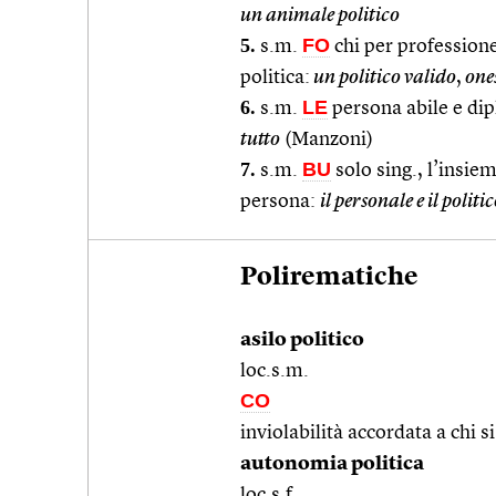
un animale politico
5.
FO
s.m.
chi per professione
politica:
un politico valido
,
one
6.
LE
s.m.
persona abile e dip
tutto
(Manzoni)
7.
BU
s.m.
solo sing., l’insiem
persona:
il personale e il politi
Polirematiche
asilo politico
loc.s.m.
CO
inviolabilità accordata a chi s
autonomia politica
loc.s.f.