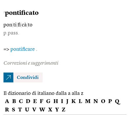
pontificato
2
pon
|
ti
|
fi
|
cà
|
to
p.pass.
=>
pontificare
.
Correzioni e suggerimenti
Condividi
Il dizionario di italiano dalla a alla z
A
B
C
D
E
F
G
H
I
J
K
L
M
N
O
P
Q
R
S
T
U
V
W
X
Y
Z