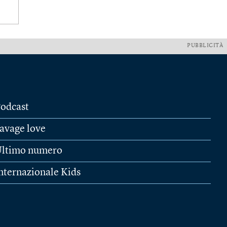
PUBBLICITÀ
odcast
avage love
ltimo numero
nternazionale Kids