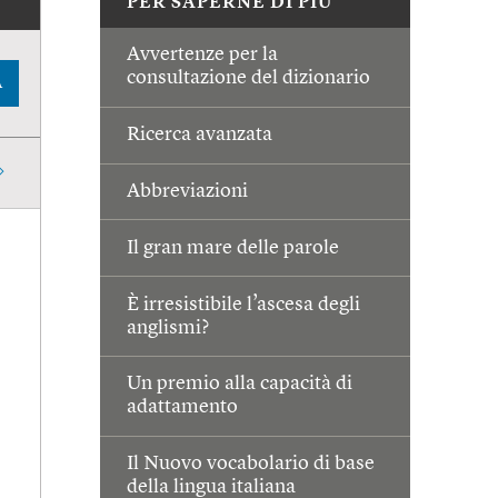
PER SAPERNE DI PIÙ
Avvertenze per la
consultazione del dizionario
A
Ricerca avanzata
Abbreviazioni
Il gran mare delle parole
È irresistibile l’ascesa degli
anglismi?
Un premio alla capacità di
adattamento
Il Nuovo vocabolario di base
della lingua italiana