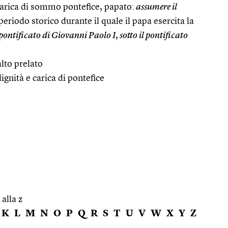
carica di sommo pontefice, papato:
assumere il
eriodo storico durante il quale il papa esercita la
 pontificato di Giovanni Paolo I
,
sotto il pontificato
alto prelato
ignità e carica di pontefice
 alla z
K
L
M
N
O
P
Q
R
S
T
U
V
W
X
Y
Z