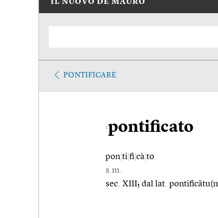
IL NUOVO DE MAURO
PONTIFICARE
pontificato
1
pon
|
ti
|
fi
|
cà
|
to
s.m.
sec. XIII; dal lat. pontificātu(