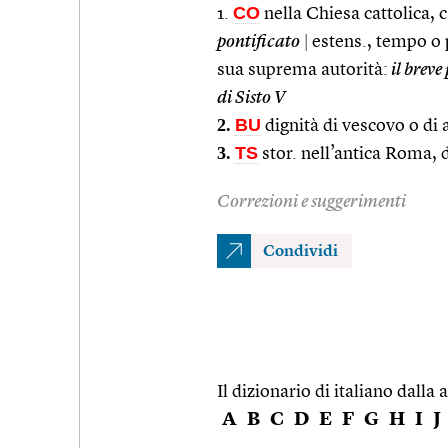
CO
1.
nella Chiesa cattolica, 
pontificato
|
estens., tempo o p
sua suprema autorità:
il breve
di Sisto V
2.
BU
dignità di vescovo o di 
3.
TS
stor. nell’antica Roma, d
Correzioni e suggerimenti
Condividi
Il dizionario di italiano dalla a
A
B
C
D
E
F
G
H
I
J