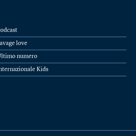
odcast
avage love
ltimo numero
nternazionale Kids