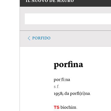
IL NUOVO DE MAURO
PORFIDO
porfina
por
|
fì
|
na
s.f.
1958; da porfi(ri)na.
TS
biochim.