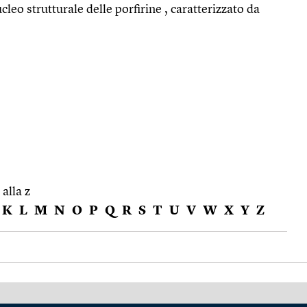
leo strutturale delle porfirine , caratterizzato da
 alla z
K
L
M
N
O
P
Q
R
S
T
U
V
W
X
Y
Z