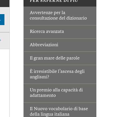
PER SAPERNE DI PIÙ
Avvertenze per la
consultazione del dizionario
A
Ricerca avanzata
Abbreviazioni
Il gran mare delle parole
È irresistibile l’ascesa degli
anglismi?
Un premio alla capacità di
adattamento
Il Nuovo vocabolario di base
della lingua italiana