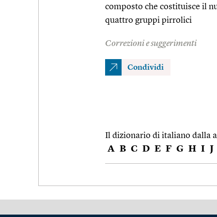
composto che costituisce il nuc
quattro gruppi pirrolici
Correzioni e suggerimenti
Condividi
Il dizionario di italiano dalla a
A
B
C
D
E
F
G
H
I
J