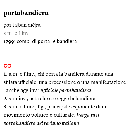
portabandiera
por
|
ta
|
ban
|
diè
|
ra
s.m. e f.inv.
1799; comp. di porta- e bandiera.
CO
1.
s.m. e f.inv., chi porta la bandiera durante una
sfilata ufficiale, una processione o una manifestazione
|
anche agg.inv.:
ufficiale portabandiera
2.
s.m.inv., asta che sorregge la bandiera
3.
s.m. e f.inv., fig., principale esponente di un
movimento politico o culturale:
Verga fu il
portabandiera del verismo italiano