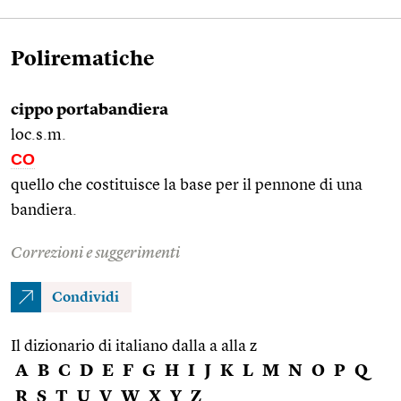
Polirematiche
cippo portabandiera
loc.s.m.
CO
quello che costituisce la base per il pennone di una
bandiera.
Correzioni e suggerimenti
Condividi
Il dizionario di italiano dalla a alla z
A
B
C
D
E
F
G
H
I
J
K
L
M
N
O
P
Q
R
S
T
U
V
W
X
Y
Z