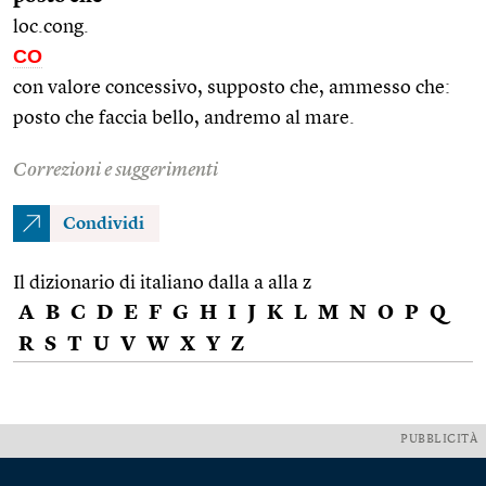
loc.cong.
CO
con valore concessivo, supposto che, ammesso che:
posto che faccia bello, andremo al mare.
Correzioni e suggerimenti
Condividi
Il dizionario di italiano dalla a alla z
A
B
C
D
E
F
G
H
I
J
K
L
M
N
O
P
Q
R
S
T
U
V
W
X
Y
Z
PUBBLICITÀ