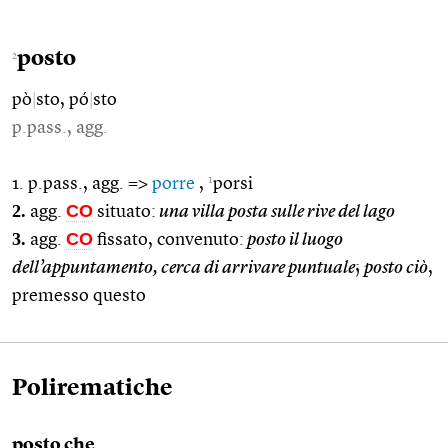
posto
2
pò
|
sto, pó
|
sto
p.pass., agg.
1
1. p.pass., agg. =>
porre
,
porsi
2.
CO
agg.
situato:
una villa posta sulle rive del lago
3.
CO
agg.
fissato, convenuto:
posto il luogo
dell’appuntamento, cerca di arrivare puntuale
;
posto ciò
,
premesso questo
Polirematiche
posto che