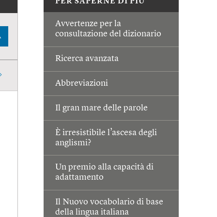
PER SAPERNE DI PIÙ
Avvertenze per la
consultazione del dizionario
A
Ricerca avanzata
Abbreviazioni
Il gran mare delle parole
È irresistibile l’ascesa degli
anglismi?
Un premio alla capacità di
adattamento
Il Nuovo vocabolario di base
della lingua italiana