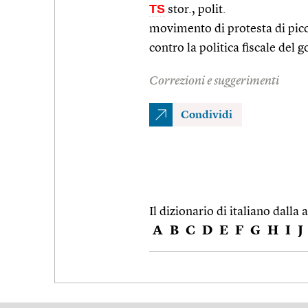
TS
stor., polit.
movimento di protesta di picc
contro la politica fiscale del g
Correzioni e suggerimenti
Condividi
Il dizionario di italiano dalla a
A
B
C
D
E
F
G
H
I
J