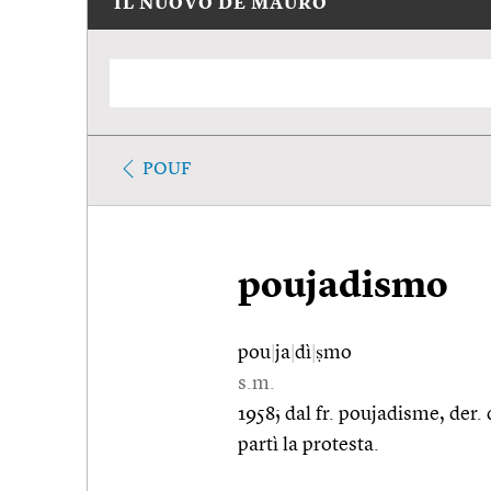
IL NUOVO DE MAURO
POUF
poujadismo
pou
|
ja
|
dì
|
ṣmo
s.m.
1958; dal fr. poujadisme, der.
partì la protesta.