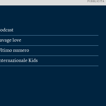
PUBBLICITÀ
odcast
avage love
ltimo numero
nternazionale Kids