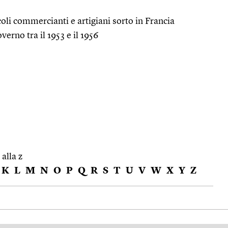
oli commercianti e artigiani sorto in Francia
overno tra il 1953 e il 1956
 alla z
K
L
M
N
O
P
Q
R
S
T
U
V
W
X
Y
Z