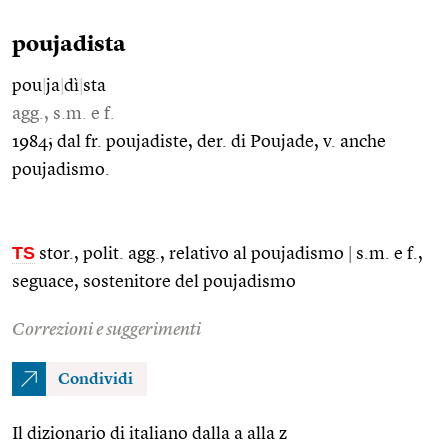
poujadista
pou
|
ja
|
dì
|
sta
agg., s.m. e f.
1984; dal fr. poujadiste, der. di Poujade, v. anche
poujadismo.
TS
stor., polit. agg., relativo al poujadismo
|
s.m. e f.,
seguace, sostenitore del poujadismo
Correzioni e suggerimenti
Condividi
Il dizionario di italiano dalla a alla z