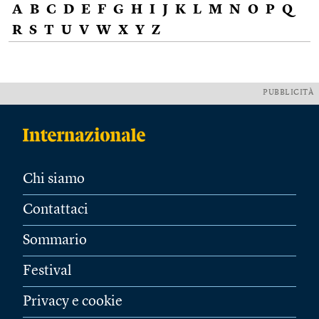
A
B
C
D
E
F
G
H
I
J
K
L
M
N
O
P
Q
R
S
T
U
V
W
X
Y
Z
PUBBLICITÀ
Chi siamo
Contattaci
Sommario
Festival
Privacy e cookie