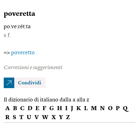
poveretta
po
|
ve
|
rét
|
ta
s.f.
=>
poveretto
.
Correzioni e suggerimenti
Condividi
Il dizionario di italiano dalla a alla z
A
B
C
D
E
F
G
H
I
J
K
L
M
N
O
P
Q
R
S
T
U
V
W
X
Y
Z