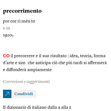
precorrimento
pre
|
cor
|
ri
|
mén
|
to
s.m.
1920;
CO
il precorrere e il suo risultato
|
idea, teoria, forma
d’arte e sim. che anticipa ciò che più tardi si affermerà
e diffonderà ampiamente
Correzioni e suggerimenti
Condividi
Il dizionario di italiano dalla a alla z