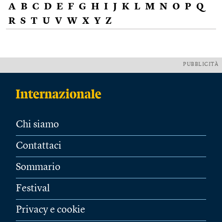
A
B
C
D
E
F
G
H
I
J
K
L
M
N
O
P
Q
R
S
T
U
V
W
X
Y
Z
PUBBLICITÀ
Chi siamo
Contattaci
Sommario
Festival
Privacy e cookie