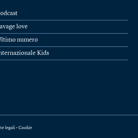
odcast
avage love
ltimo numero
nternazionale Kids
te legali
•
Cookie