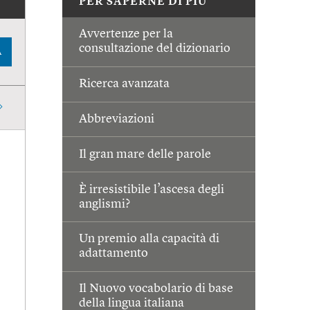
PER SAPERNE DI PIÙ
Avvertenze per la
consultazione del dizionario
A
Ricerca avanzata
Abbreviazioni
Il gran mare delle parole
È irresistibile l’ascesa degli
anglismi?
Un premio alla capacità di
adattamento
Il Nuovo vocabolario di base
della lingua italiana