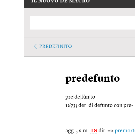
IL NUOVO DE MAURO
PREDEFINITO
predefunto
pre
|
de
|
fùn
|
to
1673; der. di defunto con pre-.
TS
agg. , s.m.
dir. =>
premort