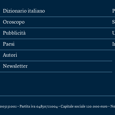
Dizionario italiano
P
Oroscopo
S
Pubblicità
U
Paesi
I
Autori
Newsletter
e 04003131002 • Partita iva 04850721004 • Capitale sociale 120.000 euro •
No