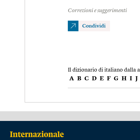
Correzioni e suggerimenti
Condividi
Il dizionario di italiano dalla a
A
B
C
D
E
F
G
H
I
J