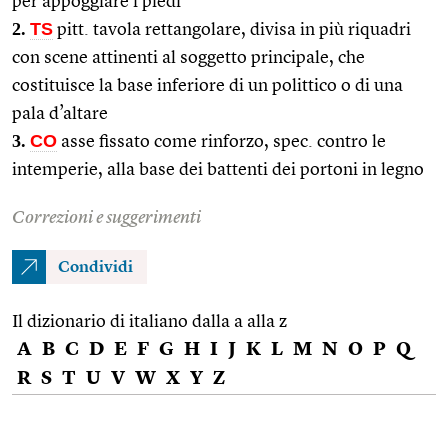
per appoggiare i piedi
2.
TS
pitt. tavola rettangolare, divisa in più riquadri
con scene attinenti al soggetto principale, che
costituisce la base inferiore di un polittico o di una
pala d’altare
3.
CO
asse fissato come rinforzo, spec. contro le
intemperie, alla base dei battenti dei portoni in legno
Correzioni e suggerimenti
Condividi
Il dizionario di italiano dalla a alla z
A
B
C
D
E
F
G
H
I
J
K
L
M
N
O
P
Q
R
S
T
U
V
W
X
Y
Z