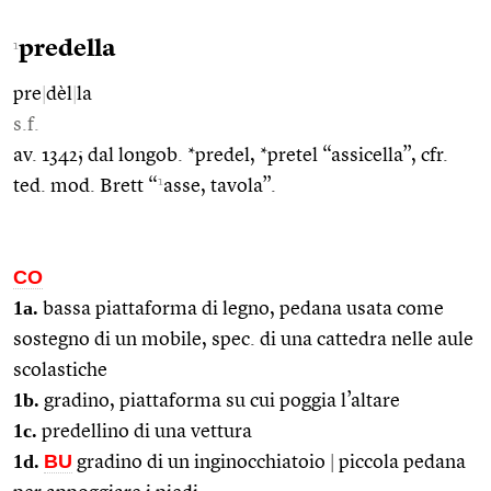
predella
1
pre
|
dèl
|
la
s.f.
av. 1342; dal longob. *predel, *pretel “assicella”, cfr.
1
ted. mod. Brett “
asse, tavola”.
CO
1a.
bassa piattaforma di legno, pedana usata come
sostegno di un mobile, spec. di una cattedra nelle aule
scolastiche
1b.
gradino, piattaforma su cui poggia l’altare
1c.
predellino di una vettura
1d.
BU
gradino di un inginocchiatoio
|
piccola pedana