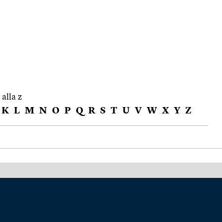
 alla z
K
L
M
N
O
P
Q
R
S
T
U
V
W
X
Y
Z