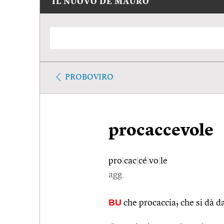
IL NUOVO DE MAURO
PROBOVIRO
procaccevole
pro
|
cac
|
cé
|
vo
|
le
agg.
BU
che procaccia; che si dà da