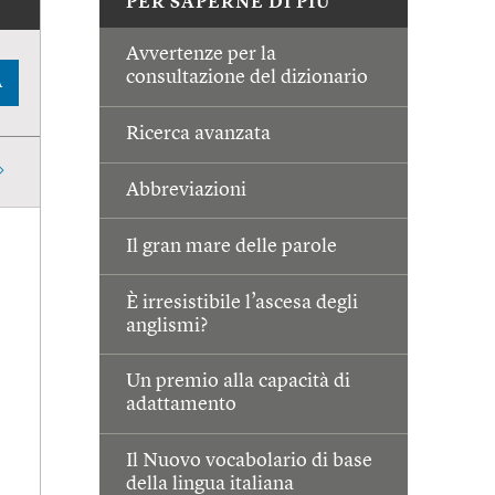
PER SAPERNE DI PIÙ
Avvertenze per la
consultazione del dizionario
A
Ricerca avanzata
Abbreviazioni
Il gran mare delle parole
È irresistibile l’ascesa degli
anglismi?
Un premio alla capacità di
adattamento
Il Nuovo vocabolario di base
della lingua italiana