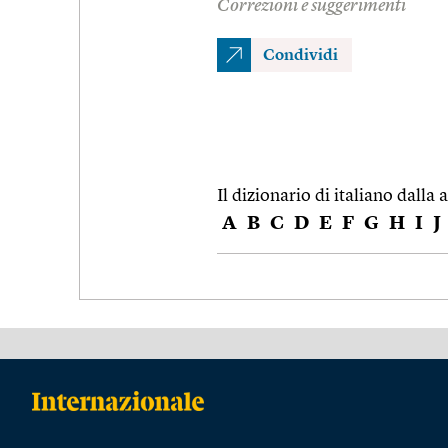
Correzioni e suggerimenti
Condividi
Il dizionario di italiano dalla a
A
B
C
D
E
F
G
H
I
J