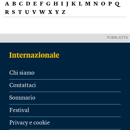
A
B
C
D
E
F
G
H
I
J
K
L
M
N
O
P
Q
R
S
T
U
V
W
X
Y
Z
PUBBLICITÀ
Chi siamo
Contattaci
Sommario
Festival
Privacy e cookie