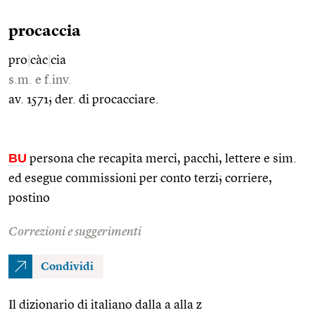
procaccia
pro
|
càc
|
cia
s.m. e f.inv.
av. 1571; der. di procacciare.
BU
persona che recapita merci, pacchi, lettere e sim.
ed esegue commissioni per conto terzi; corriere,
postino
Correzioni e suggerimenti
Condividi
Il dizionario di italiano dalla a alla z