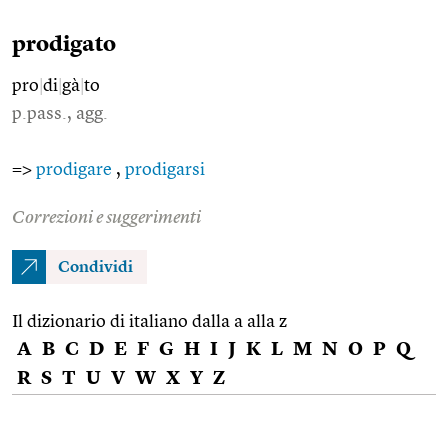
prodigato
pro
|
di
|
gà
|
to
p.pass., agg.
=>
prodigare
,
prodigarsi
Correzioni e suggerimenti
Condividi
Il dizionario di italiano dalla a alla z
A
B
C
D
E
F
G
H
I
J
K
L
M
N
O
P
Q
R
S
T
U
V
W
X
Y
Z