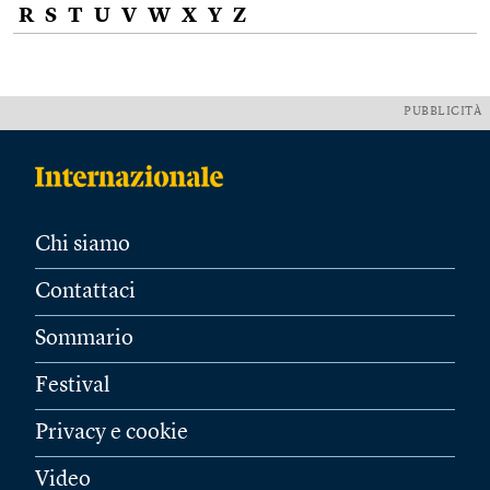
R
S
T
U
V
W
X
Y
Z
PUBBLICITÀ
Chi siamo
Contattaci
Sommario
Festival
Privacy e cookie
Video