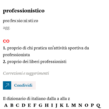
professionistico
pro
|
fes
|
sio
|
nì
|
sti
|
co
agg.
CO
1.
proprio di chi pratica un’attività sportiva da
professionista
2.
proprio dei liberi professionisti
Correzioni e suggerimenti
Condividi
Il dizionario di italiano dalla a alla z
A
B
C
D
E
F
G
H
I
J
K
L
M
N
O
P
Q