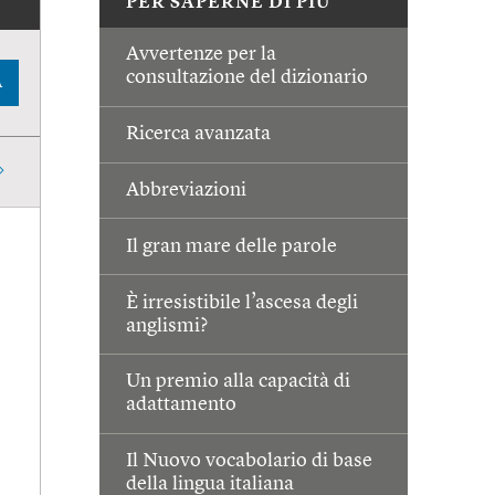
PER SAPERNE DI PIÙ
Avvertenze per la
consultazione del dizionario
A
Ricerca avanzata
Abbreviazioni
Il gran mare delle parole
È irresistibile l’ascesa degli
anglismi?
Un premio alla capacità di
adattamento
Il Nuovo vocabolario di base
della lingua italiana