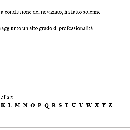
, a conclusione del noviziato, ha fatto solenne
raggiunto un alto grado di professionalità
 alla z
K
L
M
N
O
P
Q
R
S
T
U
V
W
X
Y
Z