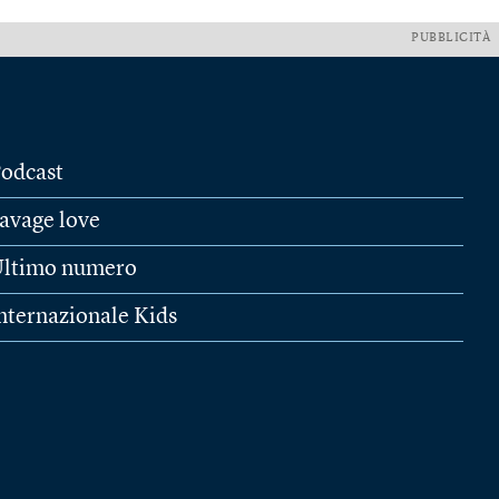
PUBBLICITÀ
odcast
avage love
ltimo numero
nternazionale Kids