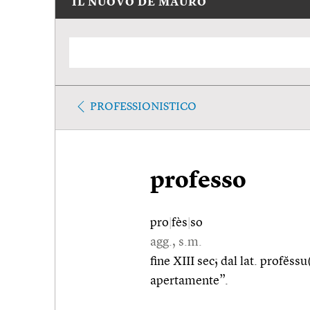
IL NUOVO DE MAURO
PROFESSIONISTICO
professo
pro
|
fès
|
so
agg., s.m.
fine XIII sec; dal lat. profĕssu
apertamente”.