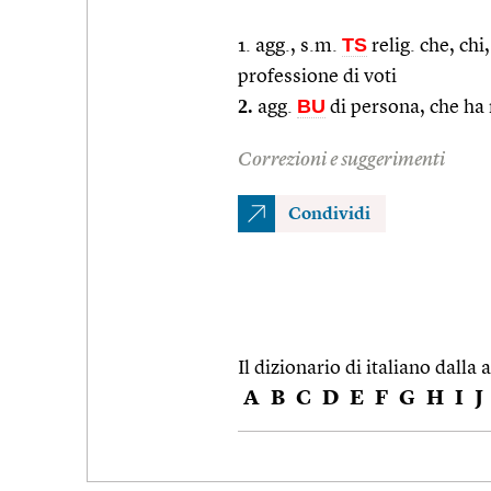
TS
1. agg., s.m.
relig. che, chi
professione di voti
2.
BU
agg.
di persona, che ha 
Correzioni e suggerimenti
Condividi
Il dizionario di italiano dalla a
A
B
C
D
E
F
G
H
I
J