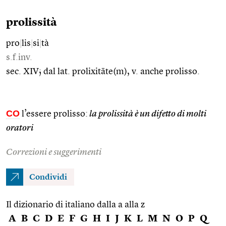
prolissità
pro
|
lis
|
si
|
tà
s.f.inv.
sec. XIV; dal lat. prolixitāte(m), v. anche prolisso.
CO
l’essere prolisso:
la prolissità è un difetto di molti
oratori
Correzioni e suggerimenti
Condividi
Il dizionario di italiano dalla a alla z
A
B
C
D
E
F
G
H
I
J
K
L
M
N
O
P
Q