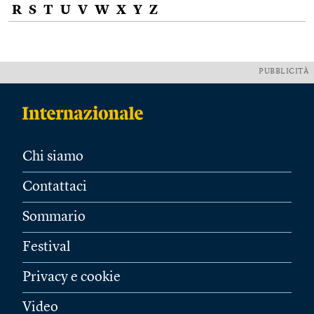
R
S
T
U
V
W
X
Y
Z
PUBBLICITÀ
Chi siamo
Contattaci
Sommario
Festival
Privacy e cookie
Video