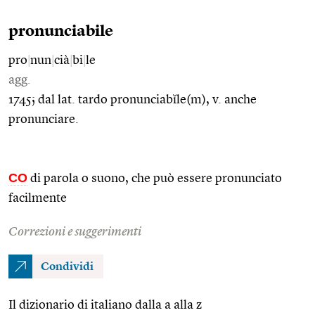
pronunciabile
pro
|
nun
|
cià
|
bi
|
le
agg.
1745; dal lat. tardo pronunciabĭle(m), v. anche
pronunciare.
CO
di parola o suono, che può essere pronunciato
facilmente
Correzioni e suggerimenti
Condividi
Il dizionario di italiano dalla a alla z