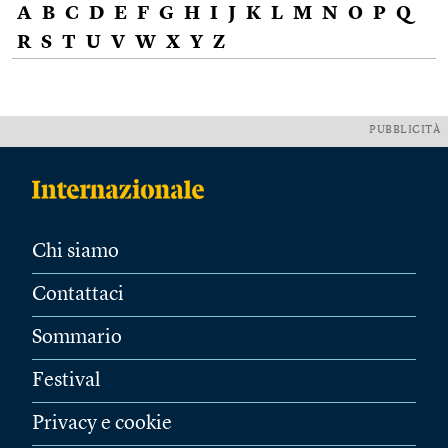
A
B
C
D
E
F
G
H
I
J
K
L
M
N
O
P
Q
R
S
T
U
V
W
X
Y
Z
PUBBLICITÀ
Chi siamo
Contattaci
Sommario
Festival
Privacy e cookie