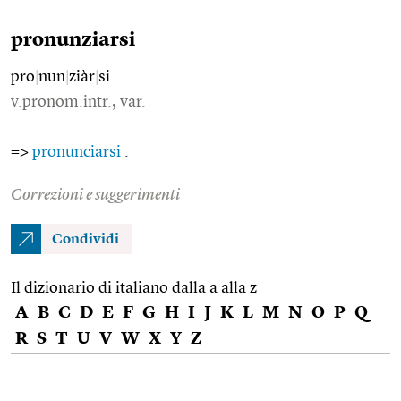
pronunziarsi
pro
|
nun
|
ziàr
|
si
v.pronom.intr., var.
=>
pronunciarsi
.
Correzioni e suggerimenti
Condividi
Il dizionario di italiano dalla a alla z
A
B
C
D
E
F
G
H
I
J
K
L
M
N
O
P
Q
R
S
T
U
V
W
X
Y
Z