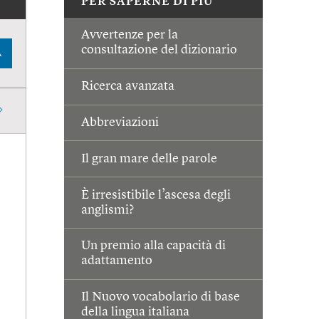
PER SAPERNE DI PIÙ
Avvertenze per la
consultazione del dizionario
A
Ricerca avanzata
Abbreviazioni
Il gran mare delle parole
È irresistibile l’ascesa degli
anglismi?
Un premio alla capacità di
adattamento
Il Nuovo vocabolario di base
della lingua italiana