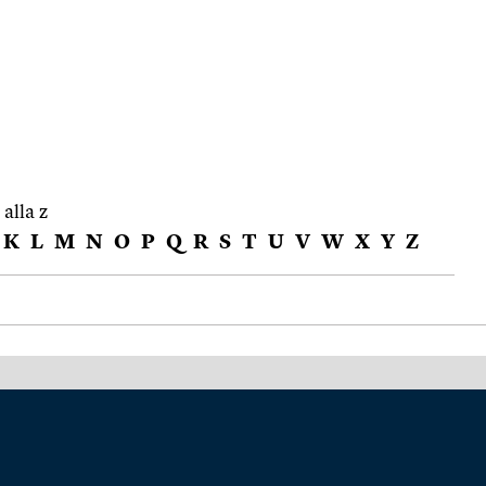
 alla z
K
L
M
N
O
P
Q
R
S
T
U
V
W
X
Y
Z