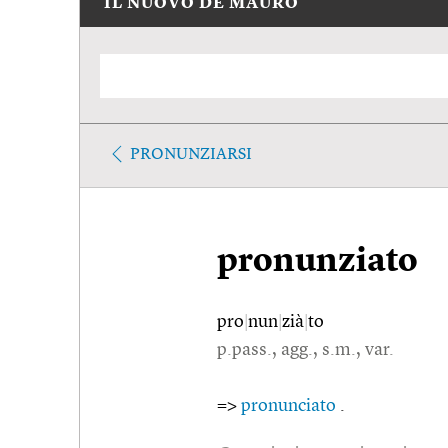
IL NUOVO DE MAURO
PRONUNZIARSI
pronunziato
pro
|
nun
|
zià
|
to
p.pass., agg., s.m., var.
=>
pronunciato
.