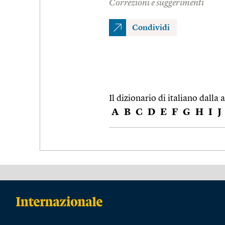
Correzioni e suggerimenti
Condividi
Il dizionario di italiano dalla a
A
B
C
D
E
F
G
H
I
J