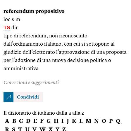
referendum propositivo
loc.s.m.
TS
dir.
tipo di referendum, non riconosciuto
dall’ordinamento italiano, con cui si sottopone al
giudizio dell’elettorato l’approvazione di una proposta
per l’adozione di una nuova decisione politica o
amministrativa
Correzioni e suggerimenti
Condividi
Il dizionario di italiano dalla a alla z
A
B
C
D
E
F
G
H
I
J
K
L
M
N
O
P
Q
R
S
T
U
V
W
X
Y
Z