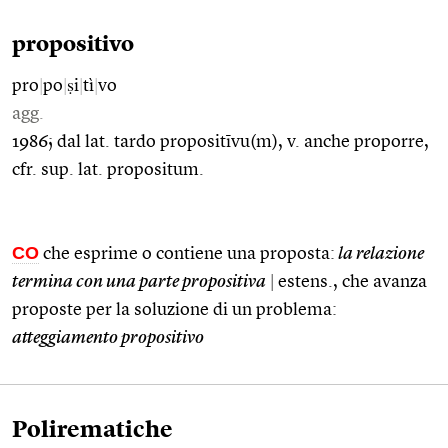
propositivo
pro
|
po
|
ṣi
|
tì
|
vo
agg.
1986; dal lat. tardo propositīvu(m), v. anche proporre,
cfr. sup. lat. propositum.
CO
che esprime o contiene una proposta:
la relazione
termina con una parte propositiva
|
estens., che avanza
proposte per la soluzione di un problema:
atteggiamento propositivo
Polirematiche