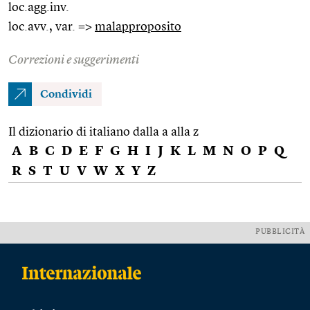
loc.agg.inv.
loc.avv., var. =>
malapproposito
Correzioni e suggerimenti
Condividi
Il dizionario di italiano dalla a alla z
A
B
C
D
E
F
G
H
I
J
K
L
M
N
O
P
Q
R
S
T
U
V
W
X
Y
Z
PUBBLICITÀ