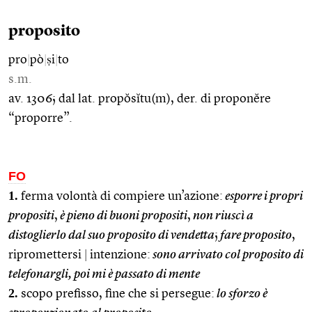
proposito
pro
|
pò
|
ṣi
|
to
s.m.
av. 1306; dal lat. propŏsĭtu(m), der. di proponĕre
“proporre”.
FO
1.
ferma volontà di compiere un’azione:
esporre i propri
propositi
,
è pieno di buoni propositi
,
non riuscì a
distoglierlo dal suo proposito di vendetta
;
fare proposito
,
ripromettersi
|
intenzione:
sono arrivato col proposito di
telefonargli, poi mi è passato di mente
2.
scopo prefisso, fine che si persegue:
lo sforzo è