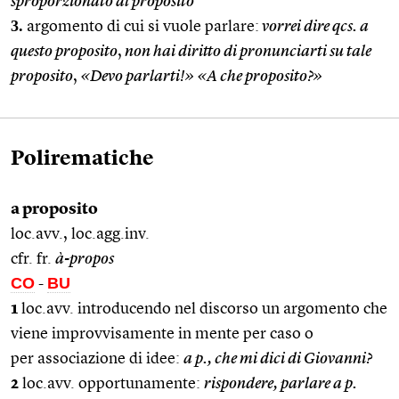
sproporzionato al proposito
3.
argomento di cui si vuole parlare:
vorrei dire qcs. a
questo proposito
,
non hai diritto di pronunciarti su tale
proposito
,
«Devo parlarti!» «A che proposito?»
Polirematiche
a proposito
loc.avv.,
loc.agg.
inv.
cfr.
fr.
à-propos
CO
BU
-
1
loc.avv. introducendo nel discorso un argomento che
viene improvvisamente in mente per caso o
per associazione di idee:
a p., che mi dici di Giovanni?
2
loc.avv. opportunamente:
rispondere, parlare a p.