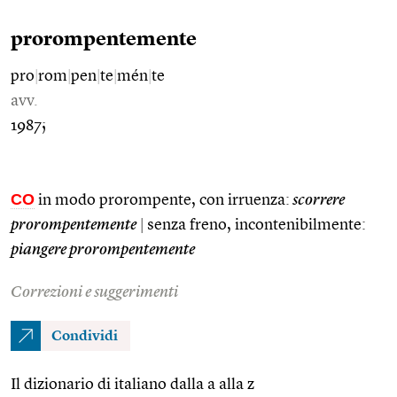
prorompentemente
pro
|
rom
|
pen
|
te
|
mén
|
te
avv.
1987;
CO
in modo prorompente, con irruenza:
scorrere
prorompentemente
|
senza freno, incontenibilmente:
piangere prorompentemente
Correzioni e suggerimenti
Condividi
Il dizionario di italiano dalla a alla z