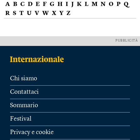
A
B
C
D
E
F
G
H
I
J
K
L
M
N
O
P
Q
R
S
T
U
V
W
X
Y
Z
PUBBLICITÀ
Chi siamo
Contattaci
Sommario
Festival
Privacy e cookie