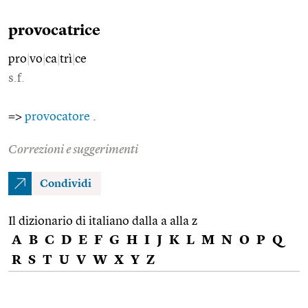
provocatrice
pro
|
vo
|
ca
|
trì
|
ce
s.f.
=>
provocatore
.
Correzioni e suggerimenti
Condividi
Il dizionario di italiano dalla a alla z
A
B
C
D
E
F
G
H
I
J
K
L
M
N
O
P
Q
R
S
T
U
V
W
X
Y
Z