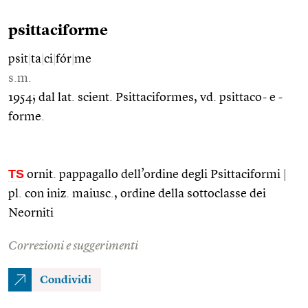
psittaciforme
psit
|
ta
|
ci
|
fór
|
me
s.m.
1954; dal lat. scient. Psittaciformes, vd. psittaco- e -
forme.
TS
ornit. pappagallo dell’ordine degli Psittaciformi
|
pl. con iniz. maiusc., ordine della sottoclasse dei
Neorniti
Correzioni e suggerimenti
Condividi