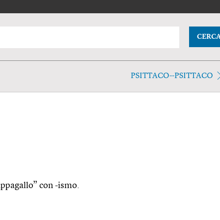
CERC
PSITTACO--PSITTACO
pappagallo” con -ismo.