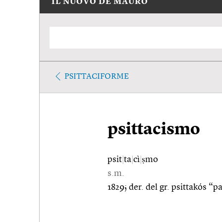
IL NUOVO DE MAURO
PSITTACIFORME
psittacismo
psit
|
ta
|
cì
|
ṣmo
s.m.
1829; der. del gr. psittakós “