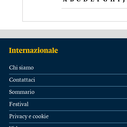
A
B
C
D
E
F
G
H
I
J
Chi siamo
Contattaci
Sommario
Festival
Privacy e cookie