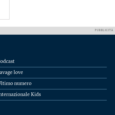
PUBBLICITÀ
odcast
avage love
ltimo numero
nternazionale Kids