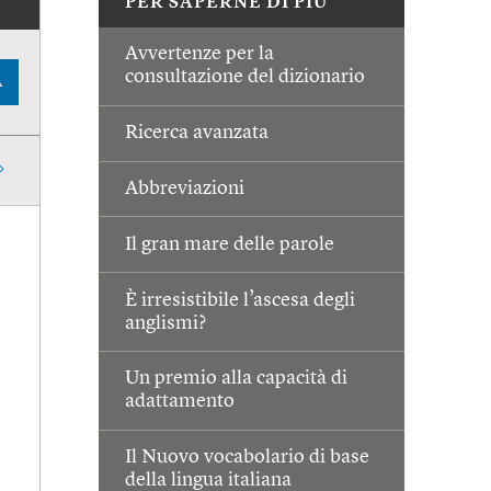
PER SAPERNE DI PIÙ
Avvertenze per la
consultazione del dizionario
A
Ricerca avanzata
Abbreviazioni
Il gran mare delle parole
È irresistibile l’ascesa degli
anglismi?
Un premio alla capacità di
adattamento
Il Nuovo vocabolario di base
della lingua italiana