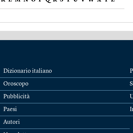
K
L
M
N
O
P
Q
R
S
T
U
V
W
X
Y
Z
Dizionario italiano
P
Oroscopo
S
Pubblicità
U
Paesi
I
Autori