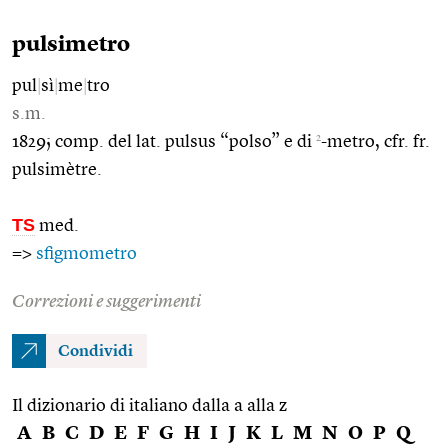
pulsimetro
pul
|
sì
|
me
|
tro
s.m.
2
1829; comp. del lat. pulsus “polso” e di
-metro, cfr. fr.
pulsimètre.
TS
med.
=>
sfigmometro
Correzioni e suggerimenti
Condividi
Il dizionario di italiano dalla a alla z
A
B
C
D
E
F
G
H
I
J
K
L
M
N
O
P
Q