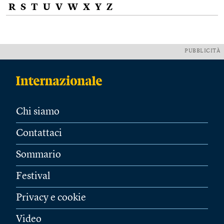
R
S
T
U
V
W
X
Y
Z
PUBBLICITÀ
Chi siamo
Contattaci
Sommario
Festival
Privacy e cookie
Video