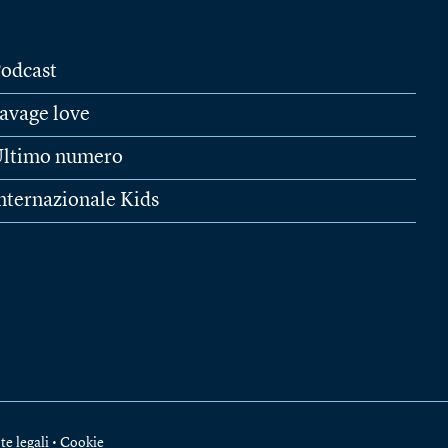
odcast
avage love
ltimo numero
nternazionale Kids
te legali
•
Cookie