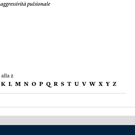
aggressività pulsionale
 alla z
K
L
M
N
O
P
Q
R
S
T
U
V
W
X
Y
Z