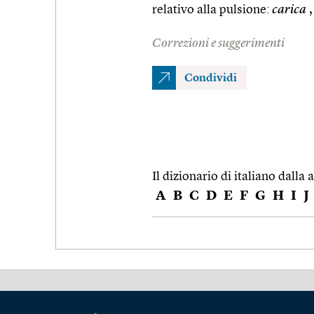
relativo alla pulsione:
carica
,
Correzioni e suggerimenti
Condividi
Il dizionario di italiano dalla a
A
B
C
D
E
F
G
H
I
J