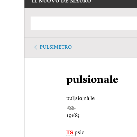
IL NUOVO DE MAURO
PULSIMETRO
pulsionale
pul
|
sio
|
nà
|
le
agg.
1968;
TS
psic.