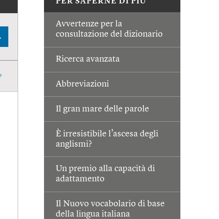
PER SAPERNE DI PIÙ
Avvertenze per la
consultazione del dizionario
A
Ricerca avanzata
Abbreviazioni
Il gran mare delle parole
È irresistibile l’ascesa degli
anglismi?
Un premio alla capacità di
adattamento
Il Nuovo vocabolario di base
della lingua italiana