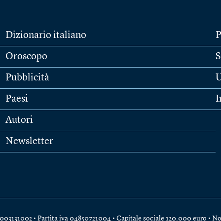
Dizionario italiano
P
Oroscopo
S
Pubblicità
U
Paesi
I
Autori
Newsletter
e 04003131002 • Partita iva 04850721004 • Capitale sociale 120.000 euro •
No