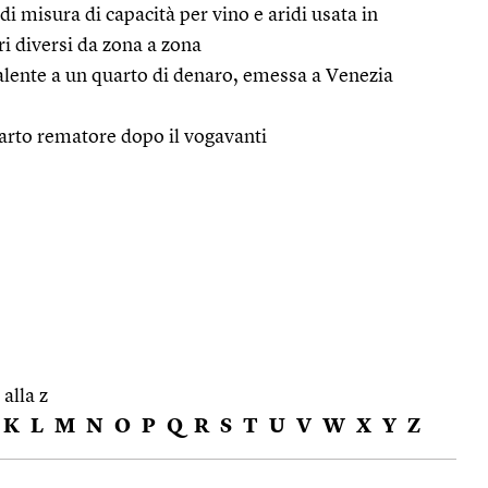
di misura di capacità per vino e aridi usata in
ri diversi da zona a zona
ente a un quarto di denaro, emessa a Venezia
quarto rematore dopo il vogavanti
 alla z
K
L
M
N
O
P
Q
R
S
T
U
V
W
X
Y
Z