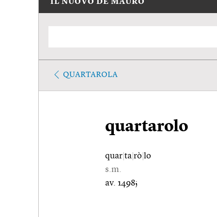
IL NUOVO DE MAURO
QUARTAROLA
quartarolo
quar
|
ta
|
rò
|
lo
s.m.
av. 1498;