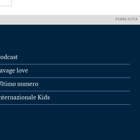
PUBBLICITÀ
odcast
avage love
ltimo numero
nternazionale Kids