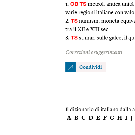
OB
TS
1.
metrol. antica unità 
varie regioni italiane con valo
2.
TS
numism. moneta equival
tra il XII e XIII sec.
3.
TS
st.mar. sulle galee, il 
Correzioni e suggerimenti
Condividi
Il dizionario di italiano dalla a
A
B
C
D
E
F
G
H
I
J