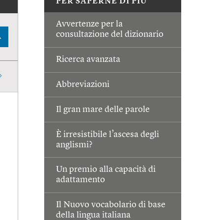
PER SAPERNE DI PIÙ
Avvertenze per la
consultazione del dizionario
A
Ricerca avanzata
Abbreviazioni
Il gran mare delle parole
È irresistibile l’ascesa degli
anglismi?
Un premio alla capacità di
adattamento
Il Nuovo vocabolario di base
della lingua italiana