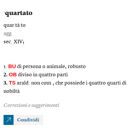
quartato
1
quar
|
tà
|
to
agg.
sec. XIV;
BU
1.
di persona o animale, robusto
2.
OB
diviso in quattro parti
3.
TS
arald. non com., che possiede i quattro quarti di
nobiltà
Correzioni e suggerimenti
Condividi