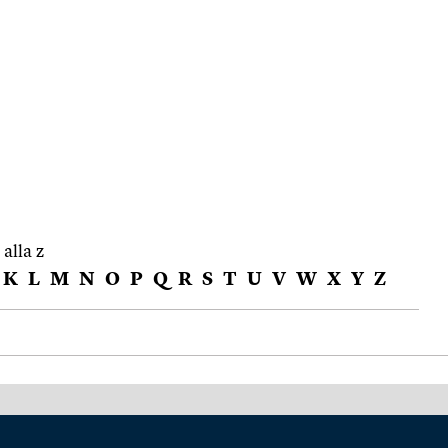
 alla z
K
L
M
N
O
P
Q
R
S
T
U
V
W
X
Y
Z