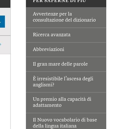
PER SAPERNE DI PIÙ
Avvertenze per la
consultazione del dizionario
A
Ricerca avanzata
Abbreviazioni
Il gran mare delle parole
È irresistibile l’ascesa degli
anglismi?
Un premio alla capacità di
adattamento
Il Nuovo vocabolario di base
della lingua italiana