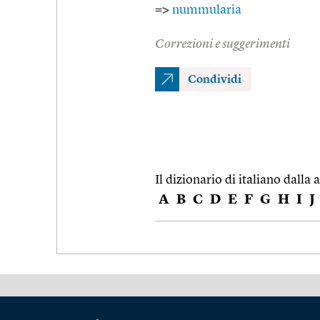
=>
nummularia
Correzioni e suggerimenti
Condividi
Il dizionario di italiano dalla a
A
B
C
D
E
F
G
H
I
J