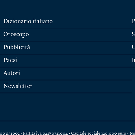
Dizionario italiano
P
Oroscopo
S
Pubblicità
U
Paesi
I
Autori
Newsletter
e 04003131002 • Partita iva 04850721004 • Capitale sociale 120.000 euro •
No