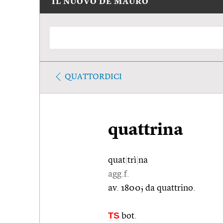
IL NUOVO DE MAURO
QUATTORDICI
quattrina
quat
|
trì
|
na
agg.f.
av. 1800; da quattrino.
TS
bot.