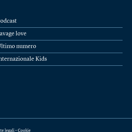
odcast
avage love
ltimo numero
nternazionale Kids
te legali
•
Cookie