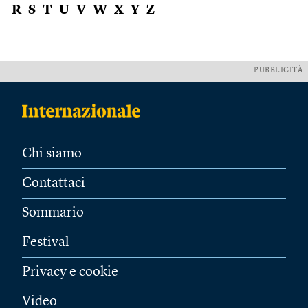
R
S
T
U
V
W
X
Y
Z
PUBBLICITÀ
Chi siamo
Contattaci
Sommario
Festival
Privacy e cookie
Video