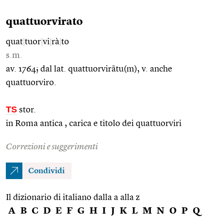
quattuorvirato
quat
|
tuor
|
vi
|
rà
|
to
s.m.
av. 1764; dal lat. quattuorvirātu(m), v. anche
quattuorviro.
TS
stor.
in Roma antica , carica e titolo dei quattuorviri
Correzioni e suggerimenti
Condividi
Il dizionario di italiano dalla a alla z
A
B
C
D
E
F
G
H
I
J
K
L
M
N
O
P
Q