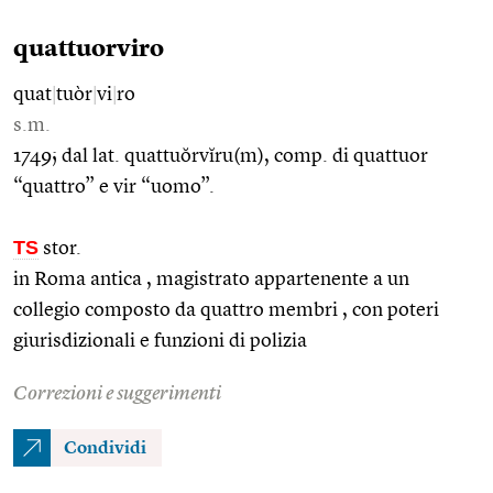
quattuorviro
quat
|
tuòr
|
vi
|
ro
s.m.
1749; dal lat. quattuŏrvĭru(m), comp. di quattuor
“quattro” e vir “uomo”.
TS
stor.
in Roma antica , magistrato appartenente a un
collegio composto da quattro membri , con poteri
giurisdizionali e funzioni di polizia
Correzioni e suggerimenti
Condividi