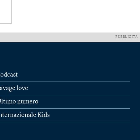
PUBBLICITÀ
odcast
avage love
ltimo numero
nternazionale Kids