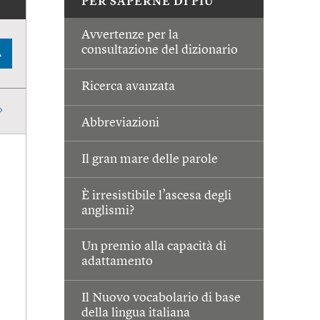
PER SAPERNE DI PIÙ
Avvertenze per la
consultazione del dizionario
A
Ricerca avanzata
Abbreviazioni
Il gran mare delle parole
È irresistibile l’ascesa degli
anglismi?
Un premio alla capacità di
adattamento
Il Nuovo vocabolario di base
della lingua italiana