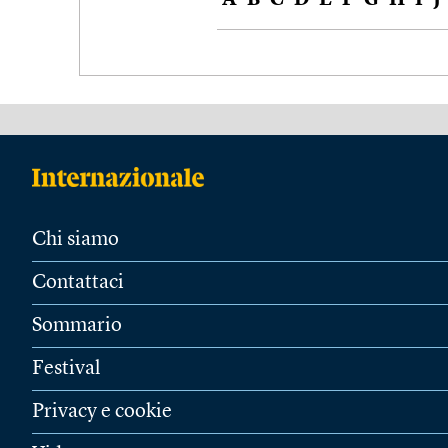
A
B
C
D
E
F
G
H
I
J
Chi siamo
Contattaci
Sommario
Festival
Privacy e cookie