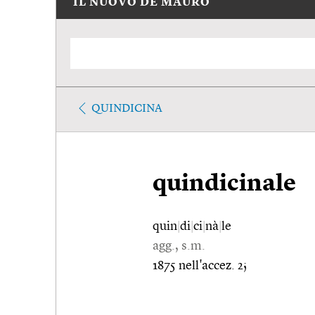
IL NUOVO DE MAURO
QUINDICINA
quindicinale
quin
|
di
|
ci
|
nà
|
le
agg., s.m.
1875 nell'accez. 2;