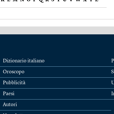
K
L
M
N
O
P
Q
R
S
T
U
V
W
X
Y
Z
Dizionario italiano
P
Oroscopo
S
Pubblicità
U
Paesi
I
Autori