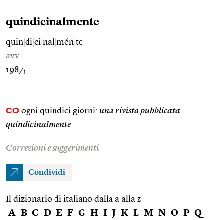
quindicinalmente
quin
|
di
|
ci
|
nal
|
mén
|
te
avv.
1987;
CO
ogni quindici giorni:
una rivista pubblicata
quindicinalmente
Correzioni e suggerimenti
Condividi
Il dizionario di italiano dalla a alla z
A
B
C
D
E
F
G
H
I
J
K
L
M
N
O
P
Q