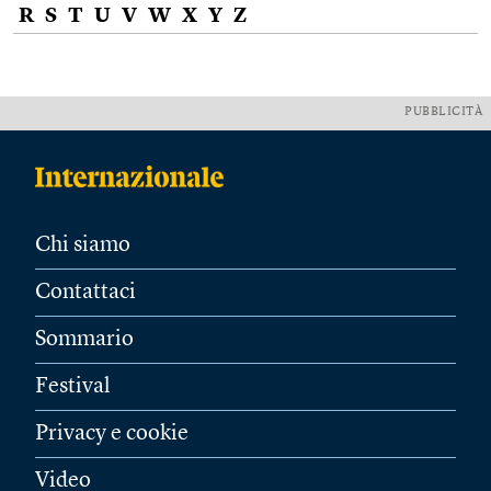
R
S
T
U
V
W
X
Y
Z
PUBBLICITÀ
Chi siamo
Contattaci
Sommario
Festival
Privacy e cookie
Video