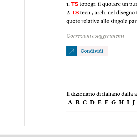
TS
1.
topogr. il quotare un pu
2.
TS
tecn., arch. nel disegno 
quote relative alle singole pa
Correzioni e suggerimenti
Condividi
Il dizionario di italiano dalla a
A
B
C
D
E
F
G
H
I
J