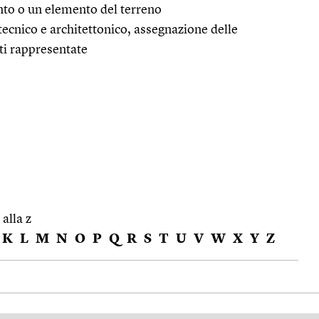
nto o un elemento del terreno
tecnico e architettonico, assegnazione delle
rti rappresentate
 alla z
K
L
M
N
O
P
Q
R
S
T
U
V
W
X
Y
Z