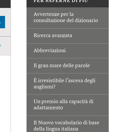
PER SAPERNE DI PIÙ
Avvertenze per la
consultazione del dizionario
A
Ricerca avanzata
Abbreviazioni
Il gran mare delle parole
È irresistibile l’ascesa degli
anglismi?
Un premio alla capacità di
adattamento
Il Nuovo vocabolario di base
della lingua italiana