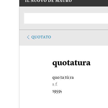
IL NUOVO DE MAURO
QUOTATO
quotatura
quo
|
ta
|
tù
|
ra
s.f.
1959;