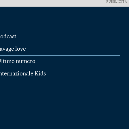
PUBBLICITÀ
odcast
avage love
ltimo numero
nternazionale Kids