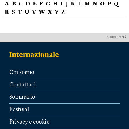
A
B
C
D
E
F
G
H
I
J
K
L
M
N
O
P
Q
R
S
T
U
V
W
X
Y
Z
PUBBLICITÀ
Chi siamo
Contattaci
Sommario
Festival
Privacy e cookie