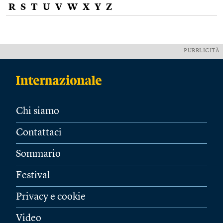
R
S
T
U
V
W
X
Y
Z
PUBBLICITÀ
Chi siamo
Contattaci
Sommario
Festival
Privacy e cookie
Video