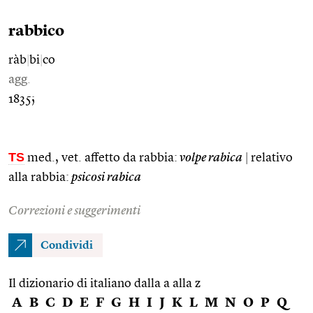
rabbico
ràb
|
bi
|
co
agg.
1835;
TS
med., vet. affetto da rabbia:
volpe rabica
|
relativo
alla rabbia:
psicosi rabica
Correzioni e suggerimenti
Condividi
Il dizionario di italiano dalla a alla z
A
B
C
D
E
F
G
H
I
J
K
L
M
N
O
P
Q