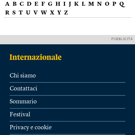
A
B
C
D
E
F
G
H
I
J
K
L
M
N
O
P
Q
R
S
T
U
V
W
X
Y
Z
PUBBLICITÀ
Chi siamo
Contattaci
Sommario
Festival
Privacy e cookie