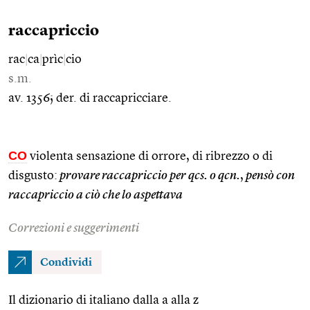
raccapriccio
rac
|
ca
|
prìc
|
cio
s.m.
av. 1356; der. di raccapricciare.
CO
violenta sensazione di orrore, di ribrezzo o di
disgusto:
provare raccapriccio per qcs. o qcn.
,
pensò con
raccapriccio a ciò che lo aspettava
Correzioni e suggerimenti
Condividi
Il dizionario di italiano dalla a alla z