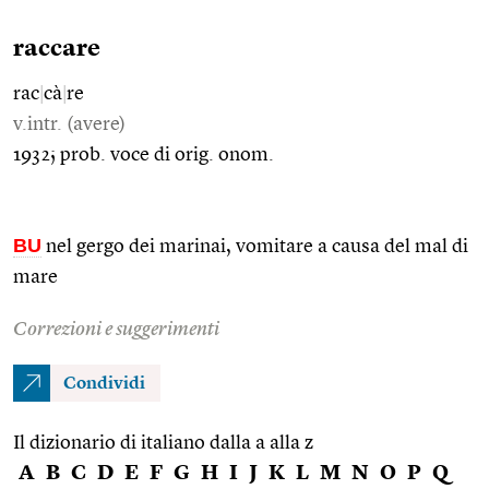
raccare
rac
|
cà
|
re
v.intr. (avere)
1932; prob. voce di orig. onom.
BU
nel gergo dei marinai, vomitare a causa del mal di
mare
Correzioni e suggerimenti
Condividi
Il dizionario di italiano dalla a alla z
A
B
C
D
E
F
G
H
I
J
K
L
M
N
O
P
Q