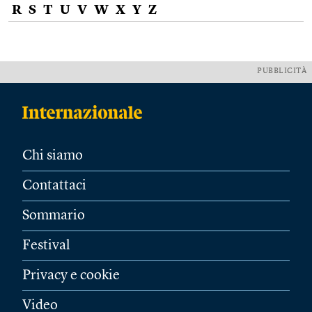
R
S
T
U
V
W
X
Y
Z
PUBBLICITÀ
Chi siamo
Contattaci
Sommario
Festival
Privacy e cookie
Video