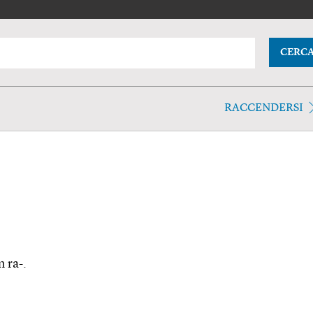
CERC
RACCENDERSI
n ra-.