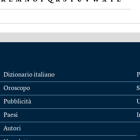
K
L
M
N
O
P
Q
R
S
T
U
V
W
X
Y
Z
Dizionario italiano
P
Oroscopo
S
Pubblicità
U
Paesi
I
Autori