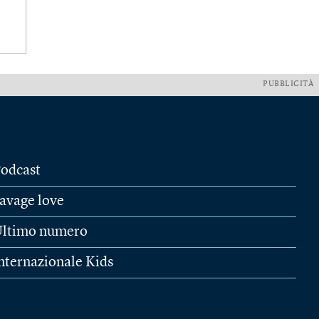
PUBBLICITÀ
odcast
avage love
ltimo numero
nternazionale Kids