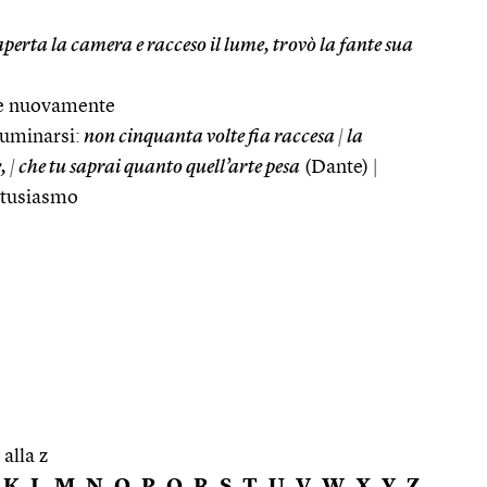
perta la camera e racceso il lume, trovò la fante sua
ere nuovamente
lluminarsi:
non cinquanta volte fia raccesa
|
la
e,
|
che tu saprai quanto quell’arte pesa
(Dante)
|
entusiasmo
 alla z