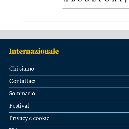
A
B
C
D
E
F
G
H
I
J
Chi siamo
Contattaci
Sommario
Festival
Privacy e cookie