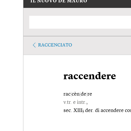
IL NUOVO DE MAURO
RACCENCIATO
raccendere
rac
|
cèn
|
de
|
re
v.tr. e intr.,
sec. XIII; der. di accendere co