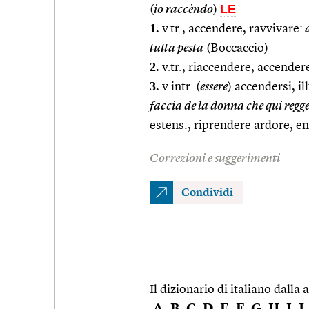
LE
(
io raccèndo
)
1.
v.tr., accendere, ravvivare:
a
tutta pesta
(Boccaccio)
2.
v.tr., riaccendere, accend
3.
v.intr. (
essere
) accendersi, i
faccia de la donna che qui regg
estens., riprendere ardore, 
Correzioni e suggerimenti
Condividi
Il dizionario di italiano dalla a