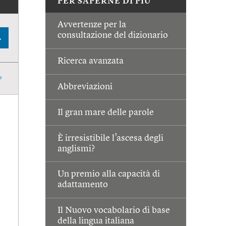
PER SAPERNE DI PIÙ
Avvertenze per la
consultazione del dizionario
A
Ricerca avanzata
Abbreviazioni
Il gran mare delle parole
È irresistibile l’ascesa degli
anglismi?
Un premio alla capacità di
adattamento
Il Nuovo vocabolario di base
della lingua italiana