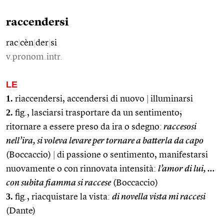
raccendersi
rac
|
cèn
|
der
|
si
v.pronom.intr.
LE
1.
riaccendersi, accendersi di nuovo
|
illuminarsi
2.
fig., lasciarsi trasportare da un sentimento;
ritornare a essere preso da ira o sdegno:
raccesosi
nell’ira, si voleva levare per tornare a batterla da capo
(Boccaccio)
|
di passione o sentimento, manifestarsi
nuovamente o con rinnovata intensità:
l’amor di lui, …
con subita fiamma si raccese
(Boccaccio)
3.
fig., riacquistare la vista:
di novella vista mi raccesi
(Dante)