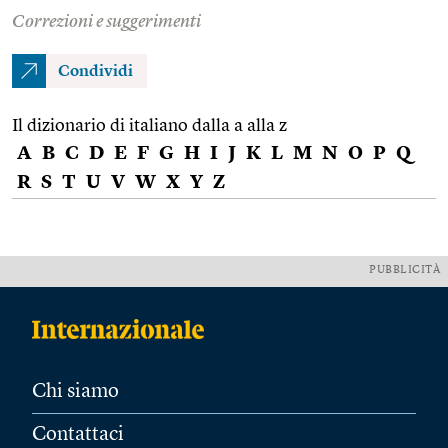
Correzioni e suggerimenti
Condividi
Il dizionario di italiano dalla a alla z
A
B
C
D
E
F
G
H
I
J
K
L
M
N
O
P
Q
R
S
T
U
V
W
X
Y
Z
PUBBLICITÀ
Chi siamo
Contattaci