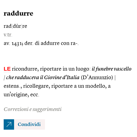
raddurre
rad
|
dùr
|
re
v.tr.
av. 1431; der. di addurre con ra-.
LE
ricondurre, riportare in un luogo:
il funebre vascello
|
che radduceva il Giovine d’Italia
(D’Annunzio)
|
estens., ricollegare, riportare a un modello, a
un’origine, ecc.
Correzioni e suggerimenti
Condividi