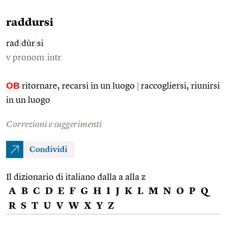
raddursi
rad
|
dùr
|
si
v.pronom.intr.
OB
ritornare, recarsi in un luogo
|
raccogliersi, riunirsi
in un luogo
Correzioni e suggerimenti
Condividi
Il dizionario di italiano dalla a alla z
A
B
C
D
E
F
G
H
I
J
K
L
M
N
O
P
Q
R
S
T
U
V
W
X
Y
Z