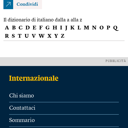
Condividi
Il dizionario di italiano dalla a alla z
A
B
C
D
E
F
G
H
I
J
K
L
M
N
O
P
Q
R
S
T
U
V
W
X
Y
Z
PUBBLICITÀ
Chi siamo
Contattaci
Sommario