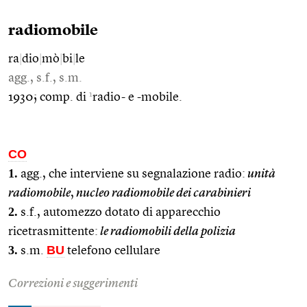
radiomobile
ra
|
dio
|
mò
|
bi
|
le
agg., s.f., s.m.
1
1930; comp. di
radio- e -mobile.
CO
1.
agg., che interviene su segnalazione radio:
unità
radiomobile
,
nucleo radiomobile dei carabinieri
2.
s.f., automezzo dotato di apparecchio
ricetrasmittente:
le radiomobili della polizia
3.
BU
s.m.
telefono cellulare
Correzioni e suggerimenti