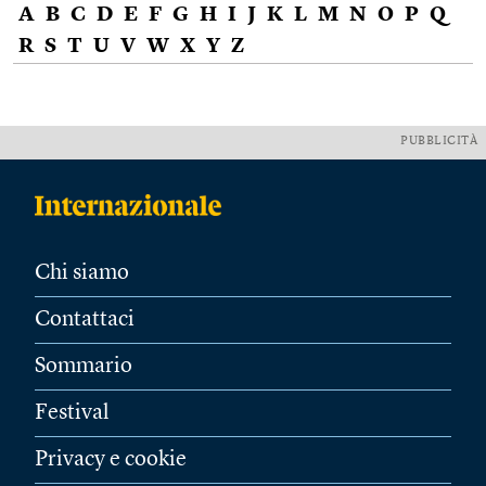
A
B
C
D
E
F
G
H
I
J
K
L
M
N
O
P
Q
R
S
T
U
V
W
X
Y
Z
PUBBLICITÀ
Chi siamo
Contattaci
Sommario
Festival
Privacy e cookie