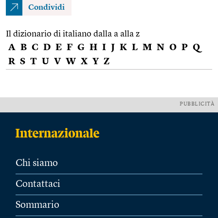
Condividi
Il dizionario di italiano dalla a alla z
A
B
C
D
E
F
G
H
I
J
K
L
M
N
O
P
Q
R
S
T
U
V
W
X
Y
Z
PUBBLICITÀ
Chi siamo
Contattaci
Sommario