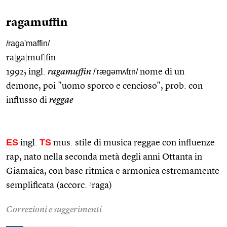
ragamuffin
/raga'maffin/
ra
|
ga
|
muf
|
fin
1992; ingl.
ragamuffin
/'rægəmʌfɪn/
nome di un
demone, poi "uomo sporco e cencioso", prob. con
influsso di
reggae
ES
TS
ingl.
mus. stile di musica reggae con influenze
rap, nato nella seconda metà degli anni Ottanta in
Giamaica, con base ritmica e armonica estremamente
3
semplificata (accorc.
raga)
Correzioni e suggerimenti